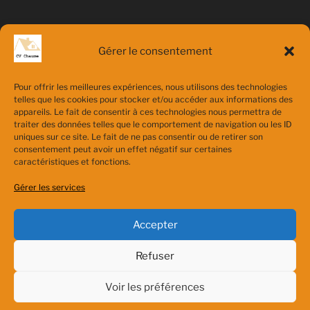
LOCALISATION
Gérer le consentement
Adresse
Pierres 28130
Pour offrir les meilleures expériences, nous utilisons des technologies
telles que les cookies pour stocker et/ou accéder aux informations des
appareils. Le fait de consentir à ces technologies nous permettra de
traiter des données telles que le comportement de navigation ou les ID
uniques sur ce site. Le fait de ne pas consentir ou de retirer son
consentement peut avoir un effet négatif sur certaines
caractéristiques et fonctions.
À PROPOS DE CE SITE
Gérer les services
Site internet de l’entreprise CV CHAUME, tous droits
réservés
Accepter
Refuser
Voir les préférences
À propos de
Fièrement propulsé par WordPress