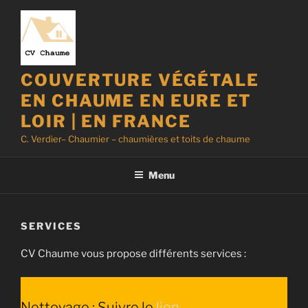
Aller
au
contenu
principal
COUVERTURE VÉGÉTALE
EN CHAUME EN EURE ET
LOIR | EN FRANCE
C. Verdier– Chaumier – chaumières et toits de chaume
Menu
SERVICES
CV Chaume vous propose différents services :
Nettoyage : Suivre le
lien